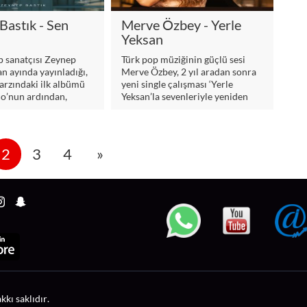
Bastık - Sen
Merve Özbey - Yerle
Yeksan
p sanatçısı Zeynep
Türk pop müziğinin güçlü sesi
an ayında yayınladığı,
Merve Özbey, 2 yıl aradan sonra
arzındaki ilk albümü
yeni single çalışması ‘Yerle
o’nun ardından,
Yeksan’la sevenleriyle yeniden
r şarkıyla yazı
buluştu. 2019 yılında çıkardığı
‘Devran’ albümündeki şarkılarla
geçtiğimiz 2 yıla damga vuran ve
zirveden inmeyen Özbey, ‘Yerle
2
3
4
»
Yeksan’la 2021’de de zirveye
aday.
kı saklıdır.