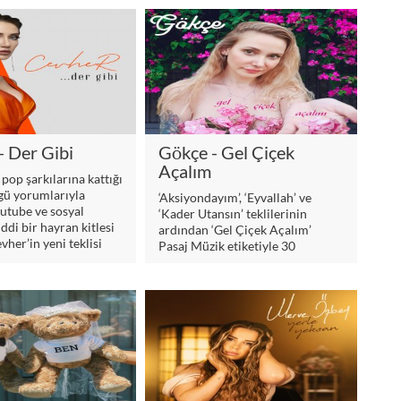
 verdiği şarkısıyla
erin karşısına çıkıyor.
- Der Gibi
Gökçe - Gel Çiçek
Açalım
pop şarkılarına kattığı
gü yorumlarıyla
‘Aksiyondayım’, ‘Eyvallah’ ve
outube ve sosyal
‘Kader Utansın’ teklilerinin
di bir hayran kitlesi
ardından ‘Gel Çiçek Açalım’
her’in yeni teklisi
Pasaj Müzik etiketiyle 30
” 30 Temmuz Cuma
Temmuz Cuma günü tüm dijital
amin Records
müzik platformlarında yerini
üm dijital
alıyor.
rda müzikseverlerle