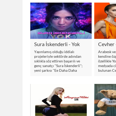
Sanki” adını
müzikseverl
Sura İskenderli - Yok
Cevher 
Yayınlamış olduğu iddialı
Arabesk ve 
projeleriyle sektörde adından
kendine öz
sıklıkla söz ettiren başarılı ve
özellikle Y
genç sanatçı ''Sura İskenderli'';
medyada cid
yeni şarkısı ''Ee Daha Daha
bulunan Cev
Nasılsınız''ı müzikseverlere
“Der Gibi
sundu.
günü Benj
etiketiyle t
platformla
buluşuyor.