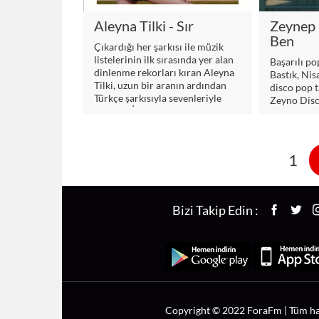
Aleyna Tilki - Sır
Zeynep 
Ben
Çıkardığı her şarkısı ile müzik
listelerinin ilk sırasında yer alan
Başarılı po
dinlenme rekorları kıran Aleyna
Bastık, Nis
Tilki, uzun bir aranın ardından
disco pop t
Türkçe şarkısıyla sevenleriyle
Zeyno Disc
buluştu. İngilizce
duygusal bi
kutluyor.
1
Bizi Takip Edin :
Copyright © 2022 ForaFm | Tüm hak