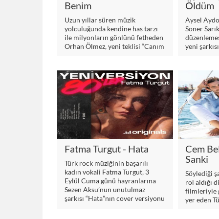
Benim
Öldüm
Uzun yıllar süren müzik
Aysel Aydo
yolculuğunda kendine has tarzı
Soner Sarı
ile milyonların gönlünü fetheden
düzenlemes
Orhan Ölmez, yeni teklisi “Canım
yeni şarkı
Benim” ile sevenleri ile
Müzik etike
buluşuyor.
Soner Sarı
prodüktörl
projede Ay
dinleyiciler
karşıladı.
Fatma Turgut - Hata
Cem Bel
Sanki
Türk rock müziğinin başarılı
kadın vokali Fatma Turgut, 3
Söylediği ş
Eylül Cuma günü hayranlarına
rol aldığı d
Sezen Aksu’nun unutulmaz
filmleriyle
şarkısı “Hata”nın cover versiyonu
yer eden Tü
ile sürpriz yapıyor.
Cem Belevi
kendi imzas