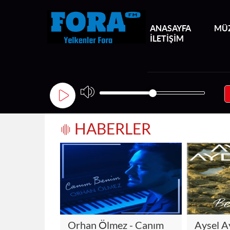
ANASAYFA
MÜZ
İLETİŞİM
HABERLER
Orhan Ölmez - Canım
Aysel A