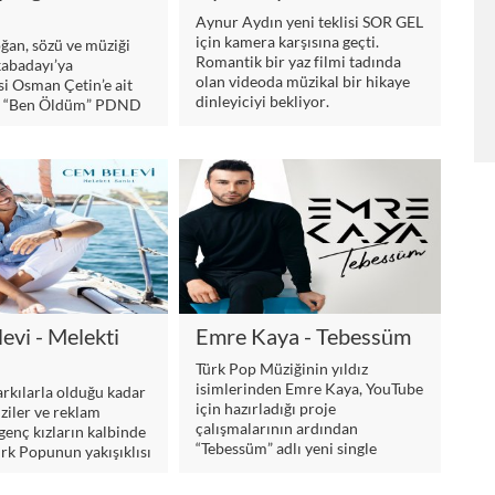
Aynur Aydın yeni teklisi SOR GEL
için kamera karşısına geçti.
ğan, sözü ve müziği
Romantik bir yaz filmi tadında
kabadayı’ya
olan videoda müzikal bir hikaye
i Osman Çetin’e ait
dinleyiciyi bekliyor.
sı “Ben Öldüm” PDND
tiyle yayınlandı.
kabadayı
üğünde hazırlanan
sel Aydoğan,
i slow bir şarkıyla
evi - Melekti
Emre Kaya - Tebessüm
Türk Pop Müziğinin yıldız
isimlerinden Emre Kaya, YouTube
arkılarla olduğu kadar
için hazırladığı proje
iziler ve reklam
çalışmalarının ardından
 genç kızların kalbinde
“Tebessüm” adlı yeni single
rk Popunun yakışıklısı
çalışmasını müzik severlerin
 sözü ve müziğinde
beğenisine sundu.
ını taşıyan “Melekti