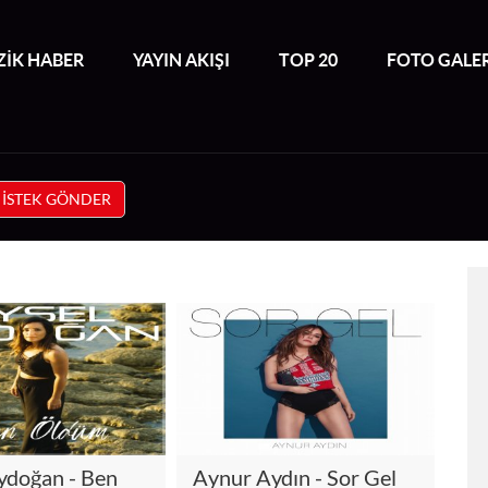
İK HABER
YAYIN AKIŞI
TOP 20
FOTO GALER
İSTEK GÖNDER
ydoğan - Ben
Aynur Aydın - Sor Gel